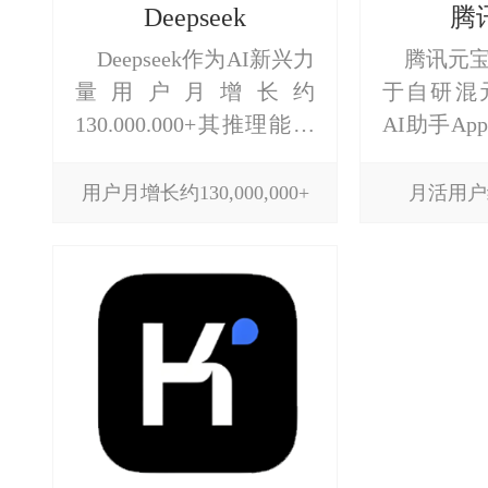
Deepseek
腾
Deepseek作为AI新兴力
腾讯元
量用户月增长约
于自研混
130.000.000+其推理能力
AI助手A
强，通过优化模型结构和
态的“九宫
训练成本，降低使用成
圈广告等
用户月增长约130,000,000+
月活用户约
本，适合中小企业用户。
略，实现