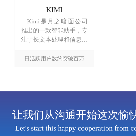
KIMI
Kimi是月之暗面公司
推出的一款智能助手，专
注于长文本处理和信息处
理，支持 超长上下文(高
约200万字)，在阅读、写
日活跃用户数约突破百万
作、编程、翻译等场景表
现很好。
让我们从沟通开始这次愉
Let's start this happy cooperation from