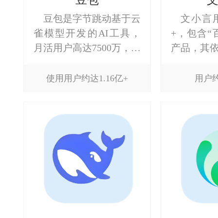
豆包
豆包是字节跳动基于云
文小言用
雀模型开发的AI工具，
+，包含“
月活用户高达7500万，支
产品，其
持文本、图像、语音等多
擎和知识
种模态处理，尤其在图像
强大的语
使用用户约达1.16亿+
用户约
生成和实时数据整合方面
力，如能
表现优异。
题、生成