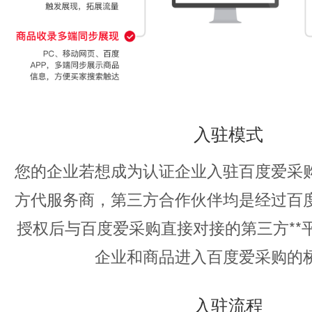
入驻模式
您的企业若想成为认证企业入驻百度爱采
方代服务商，第三方合作伙伴均是经过百
授权后与百度爱采购直接对接的第三方**平台
企业和商品进入百度爱采购的
入驻流程