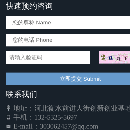
快速预约咨询
联系我们
地址：河北衡水前进大街创新创业基地5
手机：132-5325-5697
E-mail：303062457@qq.com