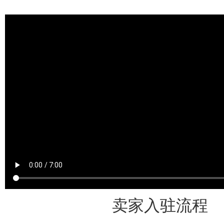
卖家入驻流程