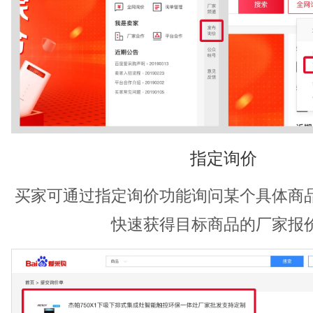
指定询价
买家可通过指定询价功能询问某个具体商
快速获得目标商品的厂家报