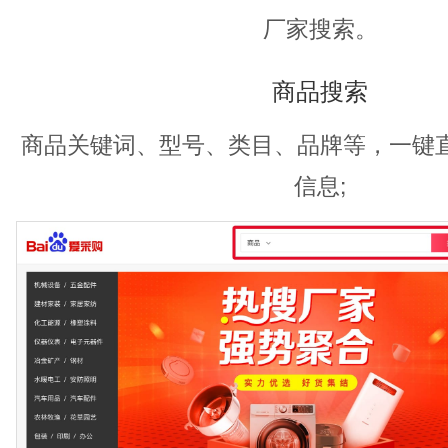
厂家搜索。
商品搜索
商品关键词、型号、类目、品牌等，一键
信息;