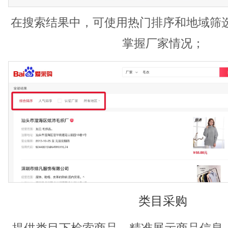
在搜索结果中，可使用热门排序和地域筛
掌握厂家情况；
类目采购
提供类目下检索商品，精准展示商品信息，