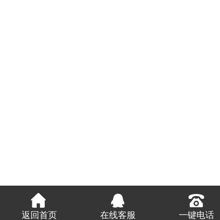
返回首页
在线客服
一键电话