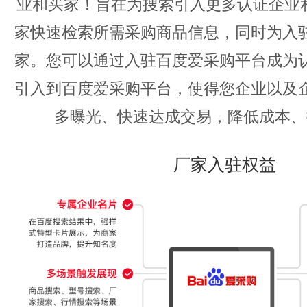
业和买家！旨在为搜索引入更多认证企业和
家快速检索所需采购商品信息，同时为入
家。您可以通过入驻百度爱采购平台成为
引入到百度爱采购平台，使得您企业以及
多曝光、快速达成交易，降低成本、
厂家入驻权益