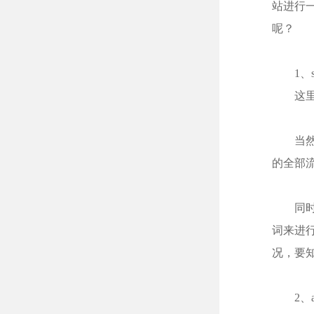
站进行
呢？
1、s
这里包
当然这
的全部
同时还
词来进
况，要
2、al