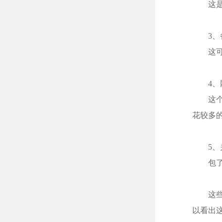
这是网
3、备
这可以
4、网
这个点
花较多
5、关
包了p
这些都
以看出