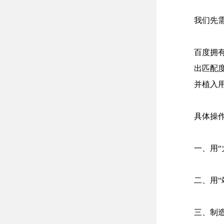
我们先
百度拥
出匹配
并植入
具体操
一、用
二、用
三、制