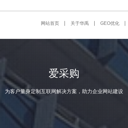
网站首页
关于华禹
GEO优化
爱采购
为客户量身定制互联网解决方案，助力企业网站建设