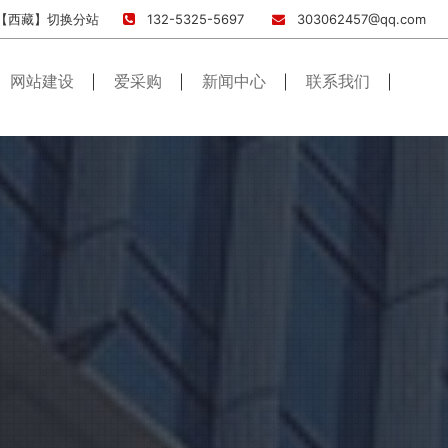
【西藏】
切换分站
132-5325-5697
303062457@qq.com
网站建设
爱采购
新闻中心
联系我们