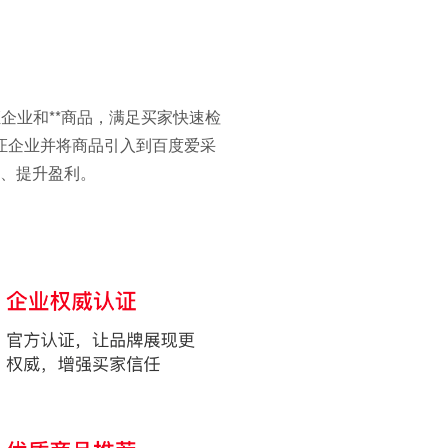
认证企业和**商品，满足买家快速检
证企业并将商品引入到百度爱采
、提升盈利。