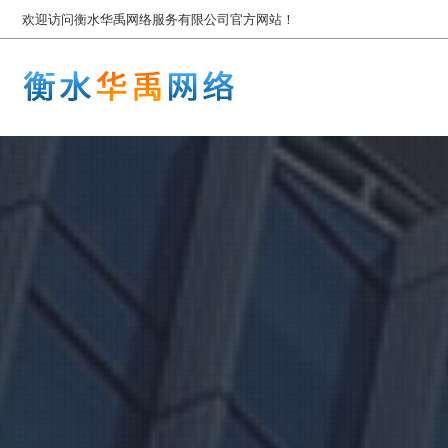
欢迎访问衡水华禹网络服务有限公司官方网站！