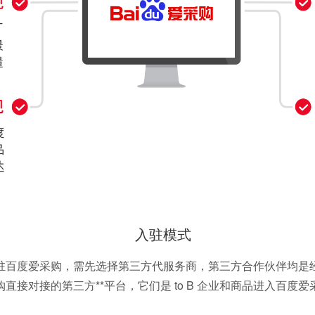
入驻模式
驻百度爱采购，需先选择第三方代服务商，第三方合作伙伴均是
直接对接的第三方**平台，它们是 to B 企业和商品进入百度