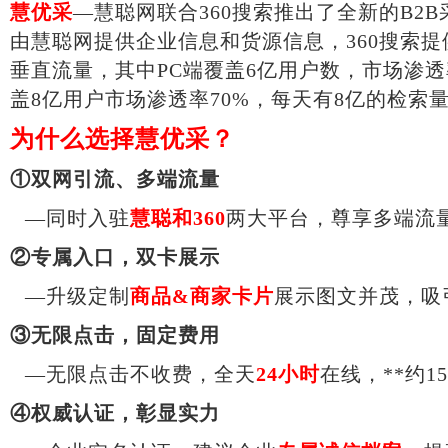
慧优采
—
慧聪网联合
360搜索推出了全新的B2B
由慧聪网提供企业信息和货源信息，
360搜索
垂直流量
，
其中
PC端覆盖6亿用户数，市场渗透
盖8亿用户市场渗透率70%，每天有8亿的检索
为什么选择慧优采？
①双网引流、多端流量
—同时入驻
慧聪和
360
两大平台，尊享多端流
②专属入口，双卡展示
—升级定制
商品
&商家卡片
展示图文并茂，吸
③无限点击，固定费用
—无限点击不收费，全天
24小时
在线，**约
1
④权威认证，彰显实力