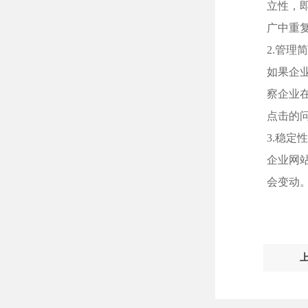
立性，
广中重
2.管理
如果企
察企业
点击的
3.稳定
企业网
会变动