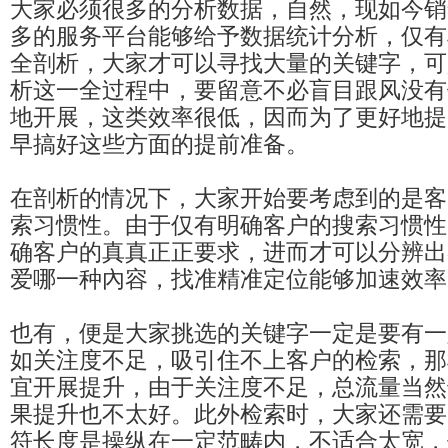
大家必须很多的分析数据，自然，现如今销
多的服务平台能够给予数据统计分析，仅有
全剖析，大家才可以寻找大量的关键字，可
析这一全过程中，要留意不必盲目跟风没有
地开展，这类效率很低，因而为了更好地提
早搞好这些方面的提前准备。
在剖析的情况下，大家开始要考虑到的是客
索习惯性。由于仅有明确客户的搜索习惯性
确客户的真真正正要求，进而才可以分辨出
爱哪一种內容，找准精准定位能够加速效率
也有，便是大家挑选的关键字一定是要有一
如关注度不足，吸引住不上客户的检索，那
宜开展提升，由于关注度不足，总流量当然
果提升也不太好。此外检索时，大家还需要
符长度是操纵在一定范畴内，不适合太宽，